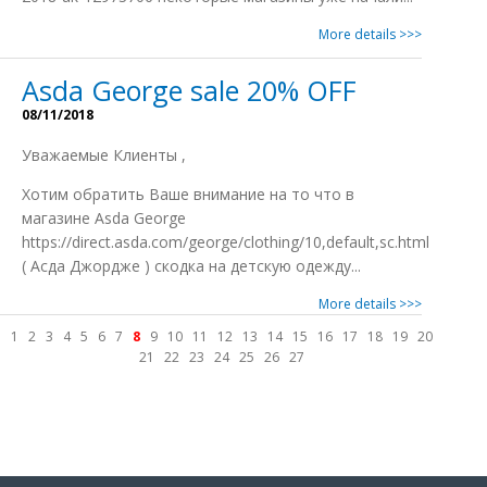
More details >>>
Asda George sale 20% OFF
08/11/2018
Уважаемые Клиенты ,
Xотим обратить Ваше внимание на то что в
магазине Asda George
https://direct.asda.com/george/clothing/10,default,sc.html
( Асда Джордже ) скодка на детскую одежду...
More details >>>
1
2
3
4
5
6
7
8
9
10
11
12
13
14
15
16
17
18
19
20
21
22
23
24
25
26
27