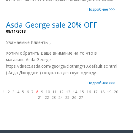
Подробнее >>>
Asda George sale 20% OFF
08/11/2018
Уважаемые Клиенты ,
Xотим обратить Ваше внимание на то что в
магазине Asda George
https://direct.asda.com/george/clothing/10,default,sc.html
( Асда Джордже ) скодка на детскую одежду...
Подробнее >>>
1
2
3
4
5
6
7
8
9
10
11
12
13
14
15
16
17
18
19
20
21
22
23
24
25
26
27