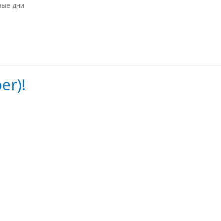
ные дни
er)!