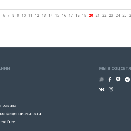
5
6
7
8
9
10
11
12
13
14
15
16
17
18
19
20
21
22
23
24
25
АНИИ
МЫ В СОЦСЕТ
 правила
 конфиденциальности
end Free