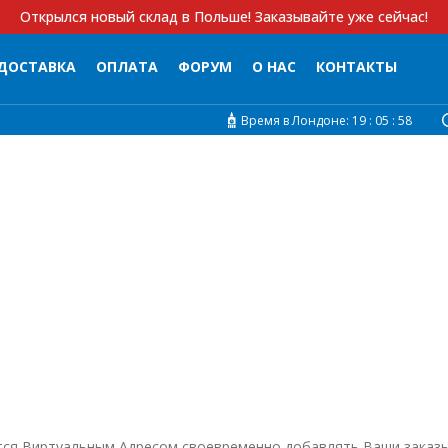
Открылся новый склад в Польше! Заказывайте уже сейчас!
ДОСТАВКА
ОПЛАТА
ФОРУМ
О НАС
КОНТАКТЫ
Время в Лондоне:
19 :
05 :
59
и
тся Виртуальным Адресом своевременно добавлять Ваши заказы 