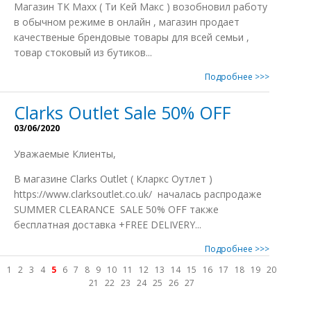
Магазин TK Maxx ( Ти Кей Макс ) возобновил работу
в обычном режиме в онлайн , магазин продает
качественые брендовые товары для всей семьи ,
товар стоковый из бутиков...
Подробнее >>>
Clarks Outlet Sale 50% OFF
03/06/2020
Уважаемые Клиенты,
В магазине Clarks Outlet ( Кларкс Оутлет )
https://www.clarksoutlet.co.uk/ началась распродаже
SUMMER CLEARANCE SALE 50% OFF также
бесплатная доставка +FREE DELIVERY...
Подробнее >>>
1
2
3
4
5
6
7
8
9
10
11
12
13
14
15
16
17
18
19
20
21
22
23
24
25
26
27