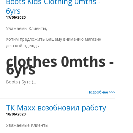
Boots Kids Clothing 0mths -
6yrs
17/06/2020
Уважаемы Клиенты,
Xотим предложить Вашему вниманию магазин
детской одежды
clothes 0mths -
6yrs
Boots ( Бутс )...
Подробнее >>>
ТК Маxx возобновил работу
10/06/2020
Уважаемые Клиенты,