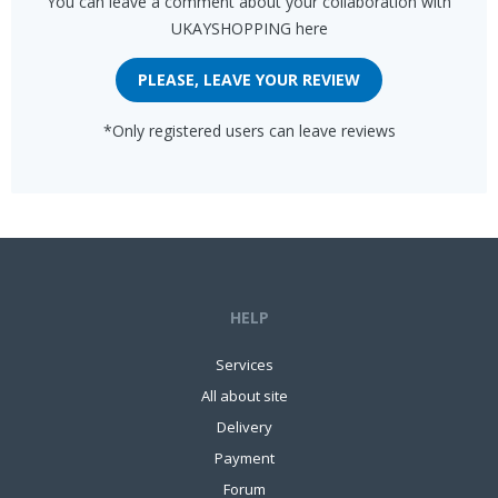
You can leave a comment about your collaboration with
UKAYSHOPPING here
PLEASE, LEAVE YOUR REVIEW
*Only registered users can leave reviews
HELP
Services
All about site
Delivery
Payment
Forum