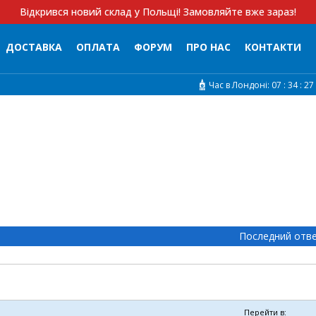
Відкрився новий склад у Польщі! Замовляйте вже зараз!
ДОСТАВКА
ОПЛАТА
ФОРУМ
ПРО НАС
КОНТАКТИ
Час в Лондоні:
07 :
34 :
27
Последний отв
Перейти в: