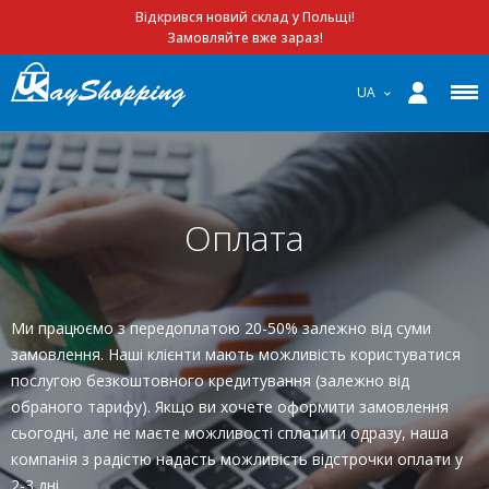
Відкрився новий склад у Польщі!
Замовляйте вже зараз!
UA
Оплата
Ми працюємо з передоплатою 20-50% залежно від суми
замовлення. Наші клієнти мають можливість користуватися
послугою безкоштовного кредитування (залежно від
обраного тарифу). Якщо ви хочете оформити замовлення
сьогодні, але не маєте можливості сплатити одразу, наша
компанія з радістю надасть можливість відстрочки оплати у
2-3 дні.