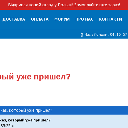
Відкрився новий склад у Польщі! Замовляйте вже зараз!
ДОСТАВКА
ОПЛАТА
ФОРУМ
ПРО НАС
КОНТАКТИ
Час в Лондоні:
04 :
16 :
57
орый уже пришел?
аказ, который уже пришел?
каз, который уже пришел?
:35:25 »