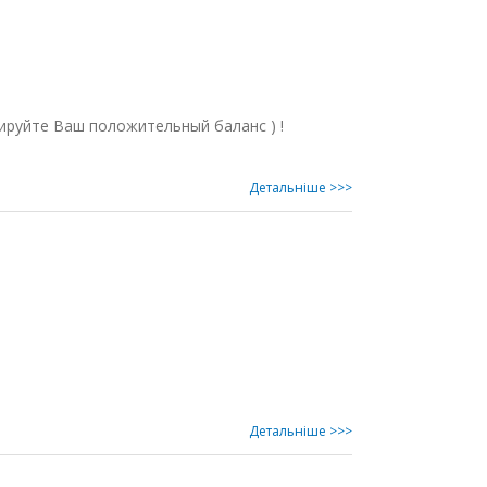
руйте Ваш положительный баланс ) !
Детальнiше >>>
Детальнiше >>>