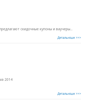
редлагают скидочные купоны и ваучеры...
Детальнiше >>>
ма 2014
Детальнiше >>>