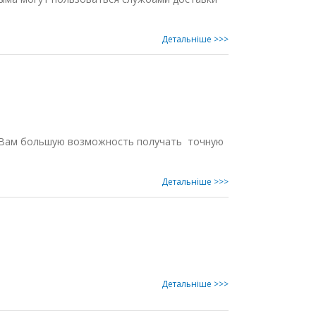
Детальнiше >>>
ст Вам большую возможность получать точную
Детальнiше >>>
Детальнiше >>>