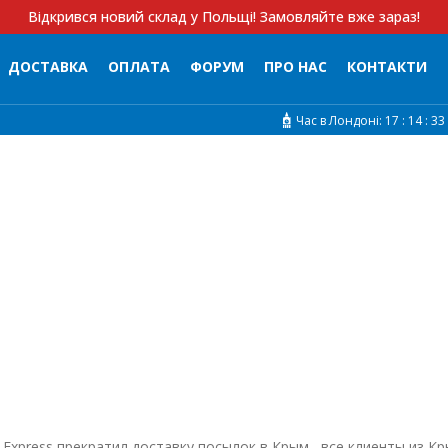
Відкрився новий склад у Польщі! Замовляйте вже зараз!
ДОСТАВКА
ОПЛАТА
ФОРУМ
ПРО НАС
КОНТАКТИ
Час в Лондоні:
17 :
14 :
33
Express прекратил доставку посылок в Крым , все клиенты из К