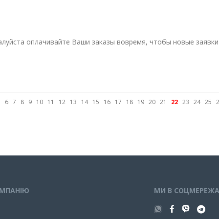
жалуйста оплачивайте Ваши заказы вовремя, чтобы новые заявки
5
6
7
8
9
10
11
12
13
14
15
16
17
18
19
20
21
22
23
24
25
ОМПАНIЮ
МИ В СОЦМЕРЕЖ