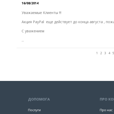
16/08/2014
Уважаемые Клиенты !!!
Акция PayPal еще действует до конца августа , по
С уважением
...
1
2
3
4
ДОПОМОГА
ПРО К
Послуги
Про нас