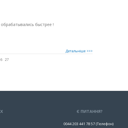
 обрабатывались быстрее !
Детальнiше >>>
26
27
АХ
Є ПИТАННЯ?
0044 203 441 78 57 (Телефон)