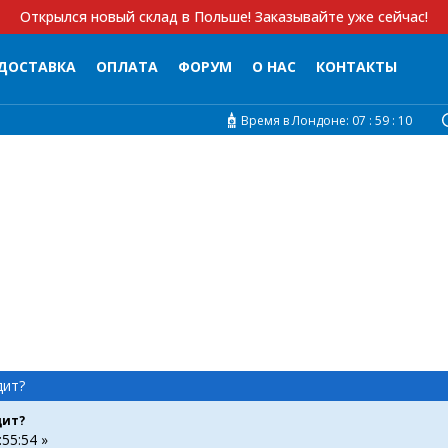
Открылся новый склад в Польше! Заказывайте уже сейчас!
ДОСТАВКА
ОПЛАТА
ФОРУМ
О НАС
КОНТАКТЫ
Время в Лондоне:
07 :
59 :
10
дит?
дит?
:55:54 »