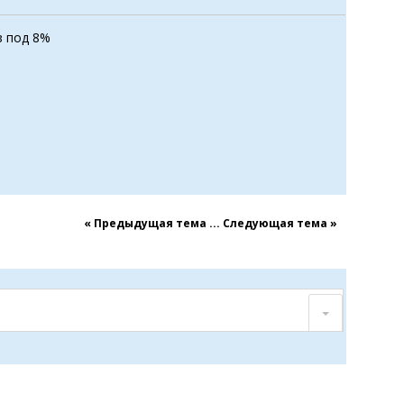
з под 8%
« Предыдущая тема
...
Cледующая тема »