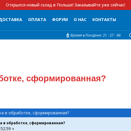
Открылся новый склад в Польше! Заказывайте уже сейчас!
ДОСТАВКА
ОПЛАТА
ФОРУМ
О НАС
КОНТАКТЫ
Время в Лондоне:
21 :
27 :
49
аботке, сформированная?
ка в обработке, сформированная?
а в обработке, сформированная?
:52:59 »