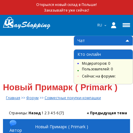
Открылся новый склад в Польше!
Заказывайте уже сейчас!
RU
Чат
Кто онлайн
Модераторов: 0
Пользователей: 0
Сейчас на форуме:
Новый Примарк ( Primark )
Главная
>>
Форум
>>
Совместные покупки-компашки
Страницы:
Назад
1
2
3
4
5
6
[
7
]
« Предыдущая тема
Новый Примарк ( Primark )
Автор