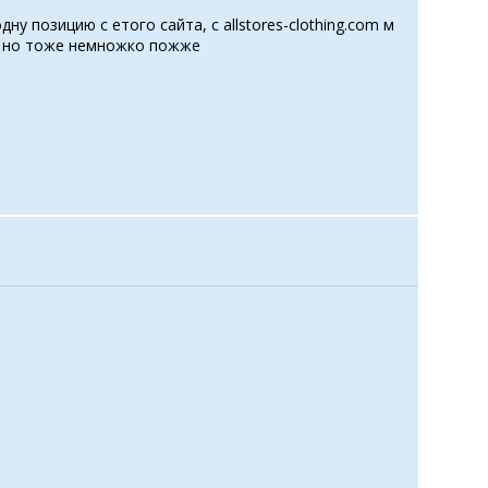
у позицию с етого сайта, с allstores-clothing.com м
ать но тоже немножко пожже