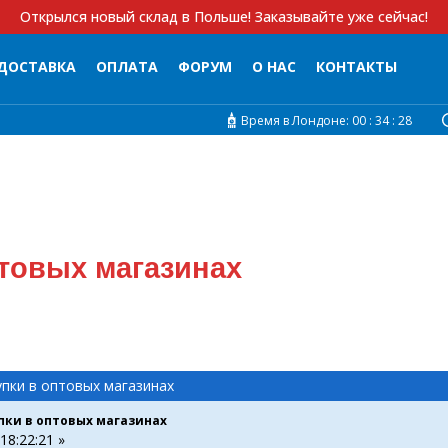
Открылся новый склад в Польше! Заказывайте уже сейчас!
ДОСТАВКА
ОПЛАТА
ФОРУМ
О НАС
КОНТАКТЫ
Время в Лондоне:
00 :
34 :
29
товых магазинах
пки в оптовых магазинах
пки в оптовых магазинах
18:22:21 »