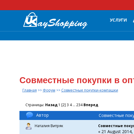
УСЛУГИ
Совместные покупки в оп
Главная
>>
Форум
>>
Совместные покупки-компашки
Страницы:
Назад
1
[
2
]
3
4
...
234
Вперед
Автор
Совместные поку
Наталия Витряк
Совместные поку
« 21 August 2014, 