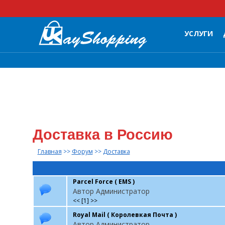
УСЛУГИ
Доставка в Россию
Главная
>>
Форум
>>
Доставка
Parcel Force ( ЕМS )
Автор Администратор
<<
[
1
]
>>
Royal Mail ( Королевкая Почта )
Автор Администратор