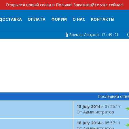
Открылся новый склад в Польше! Заказывайте уже сейчас!
ДОСТАВКА
ОПЛАТА
ФОРУМ
О НАС
КОНТАКТЫ
Время в Лондоне:
17 :
49 :
21
Последний отв
18 July 2014
в 07:26:17
От Администратор
18 July 2014
в 05:57:11
От Администратор